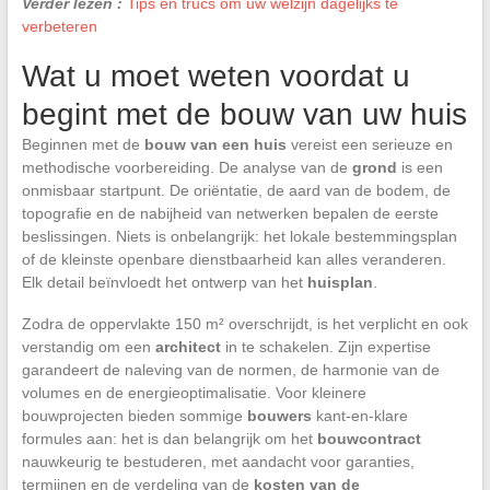
Verder lezen :
Tips en trucs om uw welzijn dagelijks te
verbeteren
Wat u moet weten voordat u
begint met de bouw van uw huis
Beginnen met de
bouw van een huis
vereist een serieuze en
methodische voorbereiding. De analyse van de
grond
is een
onmisbaar startpunt. De oriëntatie, de aard van de bodem, de
topografie en de nabijheid van netwerken bepalen de eerste
beslissingen. Niets is onbelangrijk: het lokale bestemmingsplan
of de kleinste openbare dienstbaarheid kan alles veranderen.
Elk detail beïnvloedt het ontwerp van het
huisplan
.
Zodra de oppervlakte 150 m² overschrijdt, is het verplicht en ook
verstandig om een
architect
in te schakelen. Zijn expertise
garandeert de naleving van de normen, de harmonie van de
volumes en de energieoptimalisatie. Voor kleinere
bouwprojecten bieden sommige
bouwers
kant-en-klare
formules aan: het is dan belangrijk om het
bouwcontract
nauwkeurig te bestuderen, met aandacht voor garanties,
termijnen en de verdeling van de
kosten van de