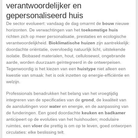
verantwoordelijker en
gepersonaliseerd huis
De sector evolueert: vandaag de dag omarmt de
bouw
nieuwe
horizonten. De verwachtingen van het
toekomstige huis
richten zich op meer personalisatie, prestaties en ecologische
verantwoordelijkheid.
Bioklimatische huizen
zijn aantrekkelijk:
doordachte oriëntatie, overvloedig natuurlijk licht, uitstekende
isolatie. Biobased materialen, hout, cellulosewol, ongebrande
aarde, worden duurzaam geïntegreerd in de ontwerpeisen.
Tegenwoordig is het kiezen van een
huistype
niet alleen een
kwestie van smaak: het is ook inzetten op energie-efficiëntie en
welzijn.
Professionals benadrukken het belang van het vroegtijdig
integreren van de specificaties van de
grond
, de kwaliteit van
de aansluitingen voor
water
en energie, en de aanpassing van
de funderingen. Een goed doordachte
keuken en badkamer
anticipeert op de evoluties van het huishouden; modulaire
ruimtes, een
vloer
die prettig is om op te leven, goed ontworpen
circulaties: elke beslissing telt.