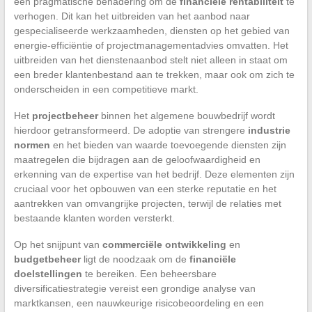
een pragmatische benadering om de
financiële rentabiliteit
te
verhogen. Dit kan het uitbreiden van het aanbod naar
gespecialiseerde werkzaamheden, diensten op het gebied van
energie-efficiëntie of projectmanagementadvies omvatten. Het
uitbreiden van het dienstenaanbod stelt niet alleen in staat om
een breder klantenbestand aan te trekken, maar ook om zich te
onderscheiden in een competitieve markt.
Het
projectbeheer
binnen het algemene bouwbedrijf wordt
hierdoor getransformeerd. De adoptie van strengere
industrie
normen
en het bieden van waarde toevoegende diensten zijn
maatregelen die bijdragen aan de geloofwaardigheid en
erkenning van de expertise van het bedrijf. Deze elementen zijn
cruciaal voor het opbouwen van een sterke reputatie en het
aantrekken van omvangrijke projecten, terwijl de relaties met
bestaande klanten worden versterkt.
Op het snijpunt van
commerciële ontwikkeling
en
budgetbeheer
ligt de noodzaak om de
financiële
doelstellingen
te bereiken. Een beheersbare
diversificatiestrategie vereist een grondige analyse van
marktkansen, een nauwkeurige risicobeoordeling en een