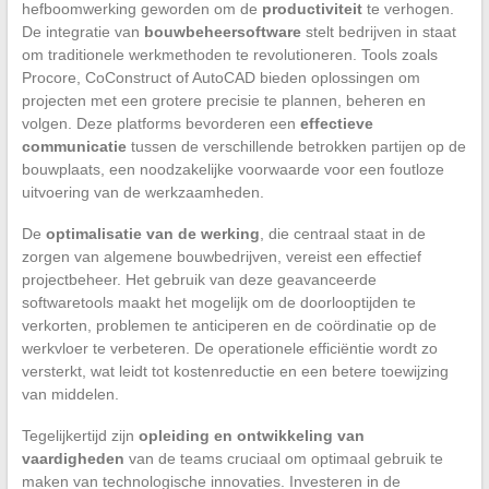
hefboomwerking geworden om de
productiviteit
te verhogen.
De integratie van
bouwbeheersoftware
stelt bedrijven in staat
om traditionele werkmethoden te revolutioneren. Tools zoals
Procore, CoConstruct of AutoCAD bieden oplossingen om
projecten met een grotere precisie te plannen, beheren en
volgen. Deze platforms bevorderen een
effectieve
communicatie
tussen de verschillende betrokken partijen op de
bouwplaats, een noodzakelijke voorwaarde voor een foutloze
uitvoering van de werkzaamheden.
De
optimalisatie van de werking
, die centraal staat in de
zorgen van algemene bouwbedrijven, vereist een effectief
projectbeheer. Het gebruik van deze geavanceerde
softwaretools maakt het mogelijk om de doorlooptijden te
verkorten, problemen te anticiperen en de coördinatie op de
werkvloer te verbeteren. De operationele efficiëntie wordt zo
versterkt, wat leidt tot kostenreductie en een betere toewijzing
van middelen.
Tegelijkertijd zijn
opleiding en ontwikkeling van
vaardigheden
van de teams cruciaal om optimaal gebruik te
maken van technologische innovaties. Investeren in de