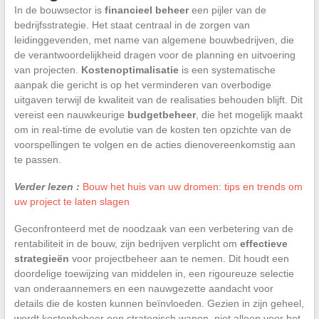
In de bouwsector is
financieel beheer
een pijler van de
bedrijfsstrategie. Het staat centraal in de zorgen van
leidinggevenden, met name van algemene bouwbedrijven, die
de verantwoordelijkheid dragen voor de planning en uitvoering
van projecten.
Kostenoptimalisatie
is een systematische
aanpak die gericht is op het verminderen van overbodige
uitgaven terwijl de kwaliteit van de realisaties behouden blijft. Dit
vereist een nauwkeurige
budgetbeheer
, die het mogelijk maakt
om in real-time de evolutie van de kosten ten opzichte van de
voorspellingen te volgen en de acties dienovereenkomstig aan
te passen.
Verder lezen :
Bouw het huis van uw dromen: tips en trends om
uw project te laten slagen
Geconfronteerd met de noodzaak van een verbetering van de
rentabiliteit in de bouw, zijn bedrijven verplicht om
effectieve
strategieën
voor projectbeheer aan te nemen. Dit houdt een
doordelige toewijzing van middelen in, een rigoureuze selectie
van onderaannemers en een nauwgezette aandacht voor
details die de kosten kunnen beïnvloeden. Gezien in zijn geheel,
wordt kostenbeheer een strategisch wapen, niet alleen voor het