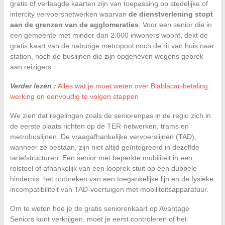
gratis of verlaagde kaarten zijn van toepassing op stedelijke of
intercity vervoersnetwerken waarvan
de dienstverlening stopt
aan de grenzen van de agglomeraties
. Voor een senior die in
een gemeente met minder dan 2.000 inwoners woont, dekt de
gratis kaart van de naburige metropool noch de rit van huis naar
station, noch de buslijnen die zijn opgeheven wegens gebrek
aan reizigers.
Verder lezen :
Alles wat je moet weten over Blablacar-betaling:
werking en eenvoudig te volgen stappen
We zien dat regelingen zoals de seniorenpas in de regio zich in
de eerste plaats richten op de TER-netwerken, trams en
metrobuslijnen. De vraagafhankelijke vervoerslijnen (TAD),
wanneer ze bestaan, zijn niet altijd geïntegreerd in dezelfde
tariefstructuren. Een senior met beperkte mobiliteit in een
rolstoel of afhankelijk van een looprek stuit op een dubbele
hindernis: het ontbreken van een toegankelijke lijn en de fysieke
incompatibiliteit van TAD-voertuigen met mobiliteitsapparatuur.
Om te weten hoe je de gratis seniorenkaart op Avantage
Seniors kunt verkrijgen, moet je eerst controleren of het