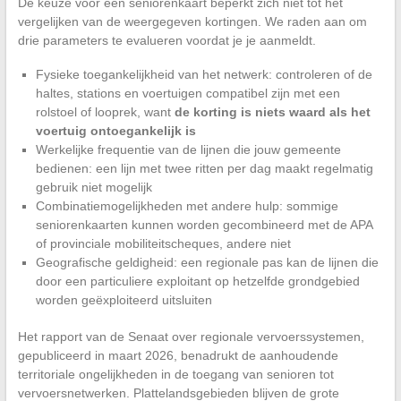
De keuze voor een seniorenkaart beperkt zich niet tot het
vergelijken van de weergegeven kortingen. We raden aan om
drie parameters te evalueren voordat je je aanmeldt.
Fysieke toegankelijkheid van het netwerk: controleren of de
haltes, stations en voertuigen compatibel zijn met een
rolstoel of looprek, want
de korting is niets waard als het
voertuig ontoegankelijk is
Werkelijke frequentie van de lijnen die jouw gemeente
bedienen: een lijn met twee ritten per dag maakt regelmatig
gebruik niet mogelijk
Combinatiemogelijkheden met andere hulp: sommige
seniorenkaarten kunnen worden gecombineerd met de APA
of provinciale mobiliteitscheques, andere niet
Geografische geldigheid: een regionale pas kan de lijnen die
door een particuliere exploitant op hetzelfde grondgebied
worden geëxploiteerd uitsluiten
Het rapport van de Senaat over regionale vervoerssystemen,
gepubliceerd in maart 2026, benadrukt de aanhoudende
territoriale ongelijkheden in de toegang van senioren tot
vervoersnetwerken. Plattelandsgebieden blijven de grote