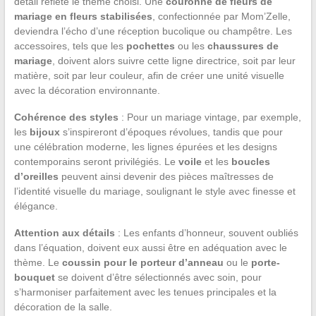
détail reflète le thème choisi. Une
couronne de fleurs de
mariage en fleurs stabilisées
, confectionnée par Mom’Zelle,
deviendra l’écho d’une réception bucolique ou champêtre. Les
accessoires, tels que les
pochettes
ou les
chaussures de
mariage
, doivent alors suivre cette ligne directrice, soit par leur
matière, soit par leur couleur, afin de créer une unité visuelle
avec la décoration environnante.
Cohérence des styles
: Pour un mariage vintage, par exemple,
les
bijoux
s’inspireront d’époques révolues, tandis que pour
une célébration moderne, les lignes épurées et les designs
contemporains seront privilégiés. Le
voile
et les
boucles
d’oreilles
peuvent ainsi devenir des pièces maîtresses de
l’identité visuelle du mariage, soulignant le style avec finesse et
élégance.
Attention aux détails
: Les enfants d’honneur, souvent oubliés
dans l’équation, doivent eux aussi être en adéquation avec le
thème. Le
coussin pour le porteur d’anneau
ou le
porte-
bouquet
se doivent d’être sélectionnés avec soin, pour
s’harmoniser parfaitement avec les tenues principales et la
décoration de la salle.