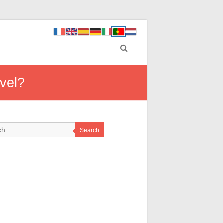
ável?
Search