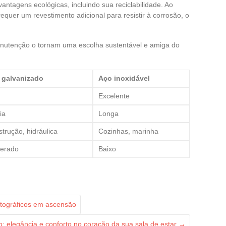
antagens ecológicas, incluindo sua reciclabilidade. Ao
requer um revestimento adicional para resistir à corrosão, o
manutenção o tornam uma escolha sustentável e amiga do
 galvanizado
Aço inoxidável
Excelente
ia
Longa
trução, hidráulica
Cozinhas, marinha
erado
Baixo
atográficos em ascensão
: elegância e conforto no coração da sua sala de estar
→