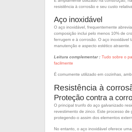
É amplamente utilizado na construção, na 
resistência à corrosão e seu custo relati
Aço inoxidável
O aço inoxidável, frequentemente abrevia
composição inclui pelo menos 10% de cro
ferrugem e à corrosão. O aço inoxidável 
manutenção e aspecto estético atraente.
Leitura complementar :
Tudo sobre o pa
facilmente
É comumente utilizado em cozinhas, ambi
Resistência à corros
Proteção contra a corr
O principal trunfo do aço galvanizado res
revestimento de zinco. Este processo de 
protegendo-o assim dos elementos exter
No entanto, o aço inoxidável oferece uma