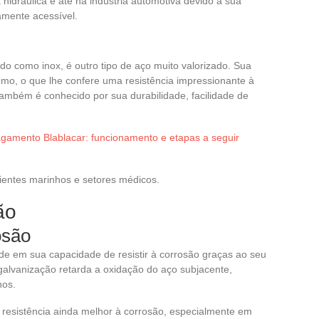
hidráulica e até na indústria automotiva devido à sua
vamente acessível.
do como inox, é outro tipo de aço muito valorizado. Sua
mo, o que lhe confere uma resistência impressionante à
também é conhecido por sua durabilidade, facilidade de
gamento Blablacar: funcionamento e etapas a seguir
entes marinhos e setores médicos.
ão
osão
ide em sua capacidade de resistir à corrosão graças ao seu
galvanização retarda a oxidação do aço subjacente,
nos.
 resistência ainda melhor à corrosão, especialmente em