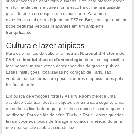
suas criações de confeitaria ousadas. Este café oferece doces
em forma de pênis e vulvas, uma escolha culinária inusitada
que não deixa de despertar a curiosidade. Para uma
experiência mais zen, dirija-se ao
ZZZen Bar
, um lugar onde se
pode degustar bebidas relaxantes em um ambiente
tranquilizante.
Cultura e lazer atípicos
Para os amantes da cultura, o
Institut National d’Histoire de
l’Art
e o
Institut d’art et d’archéologie
oferecem exposições
fascinantes, muitas vezes desconhecidas do grande público.
Essas instituições, localizadas no coração de Paris, são
verdadeiros tesouros para pesquisadores e apaixonados pela
história da arte.
Em busca de emoções fortes? A
Fury Room
oferece uma
atividade catártica: destruir objetos em uma sala segura. Uma
experiência libertadora que permite se desestressar enquanto
se diverte. Para os fãs da série ‘Emily in Paris’, visitas guiadas
levam você aos locais de filmagem icônicos, oferecendo uma
nova perspectiva sobre a cidade luz.