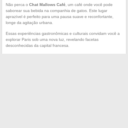
Não perca o
Chat Mallows Café
, um café onde você pode
saborear sua bebida na companhia de gatos. Este lugar
aprazível é perfeito para uma pausa suave e reconfortante,
longe da agitação urbana.
Essas experiências gastronômicas e culturais convidam você a
explorar Paris sob uma nova luz, revelando facetas
desconhecidas da capital francesa.
←
Histórias de amor no cinema: da paixão à realidade
Aprender a expressar gratidão em diferentes línguas do
mundo
→
Search