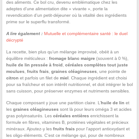
des aliments. Ce bol cru, devenu emblématique chez les
adeptes d’une alimentation dite « vivante », porte la
revendication d’un petit-déjeuner où la vitalité des ingrédients
prime sur le superflu transformé.
A lire également :
Mutuelle et complémentaire santé : le duel
décrypté
La recette, bien plus qu’un mélange improvisé, obéit à un
équilibre méticuleux :
fromage blanc maigre
(souvent à 0 %),
huile de lin pressée à froid
,
céréales complètes tout juste
moulues
,
fruits frais
,
graines oléagineuses
, une pointe de
citron
et parfois un filet de
miel
. Chaque ingrédient est choisi
pour sa fraîcheur et son intérêt nutritionnel, et doit intégrer le bol
sans cuisson, pour préserver enzymes et nutriments sensibles.
Chaque composant y joue une partition claire. L’
huile de lin
et
les
graines oléagineuses
sont là pour leurs oméga 3 et acides
gras polyinsaturés. Les
céréales entières
enrichissent la
formule en fibres, vitamines B, protéines végétales et précieux
minéraux. Ajoutez-y les
fruits frais
pour l’apport antioxydant et
les oligo-éléments. C’est ce mélange qui, pour de nombreux