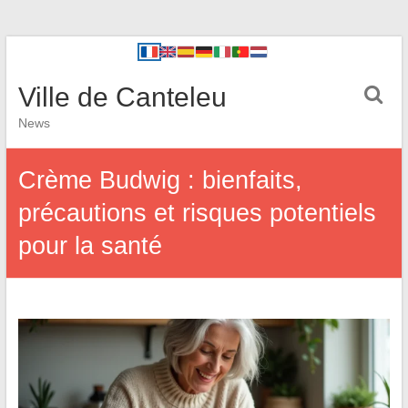
Ville de Canteleu
News
Crème Budwig : bienfaits,
précautions et risques potentiels
pour la santé