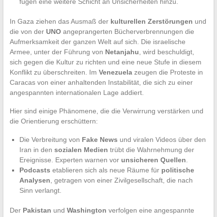
fügen eine weitere Schicht an Unsicherheiten hinzu.
In Gaza ziehen das Ausmaß der
kulturellen Zerstörungen
und
die von der
UNO
angeprangerten Bücherverbrennungen die
Aufmerksamkeit der ganzen Welt auf sich. Die israelische
Armee, unter der Führung von
Netanjahu
, wird beschuldigt,
sich gegen die Kultur zu richten und eine neue Stufe in diesem
Konflikt zu überschreiten. Im
Venezuela
zeugen die Proteste in
Caracas von einer anhaltenden Instabilität, die sich zu einer
angespannten internationalen Lage addiert.
Hier sind einige Phänomene, die die Verwirrung verstärken und
die Orientierung erschüttern:
Die Verbreitung von
Fake News
und viralen Videos über den
Iran in den
sozialen Medien
trübt die Wahrnehmung der
Ereignisse. Experten warnen vor
unsicheren Quellen
.
Podcasts
etablieren sich als neue Räume für
politische
Analysen
, getragen von einer Zivilgesellschaft, die nach
Sinn verlangt.
Der
Pakistan
und
Washington
verfolgen eine angespannte