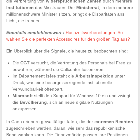
die Verbreitung von
widersprüchlichen Zahlen
durch mehrere
Institutionen
das Misstrauen. Der
Ministerrat
, in dem mehrere
millionenschwere Minister sitzen, bringt die Disparitäten ans
Licht, die trennen.
Ebenfalls empfehlenswert :
Hochzeitsvorbereitungen: So
wählen Sie die perfekten Accessoires für den großen Tag aus?
Ein Überblick über die Signale, die heute zu beobachten sind:
Die
CGT
versucht, die Vertretung des Personals bei Free zu
bewahren, während die Callcenter fusionieren.
Im Département Isère steht die
Arbeitsinspektion
unter
Druck, was eine besorgniserregende institutionelle
Verwundbarkeit offenbart.
Microsoft
stellt den Support für Windows 10 ein und zwingt
die
Bevölkerung
, sich an neue digitale Nutzungen
anzupassen.
In Caen erinnern gewalttätige Taten, die der
extremen Rechten
zugeschrieben werden, daran, wie sehr das republikanische
Band wanken kann. Die Finanzmärkte passen ihre Positionen