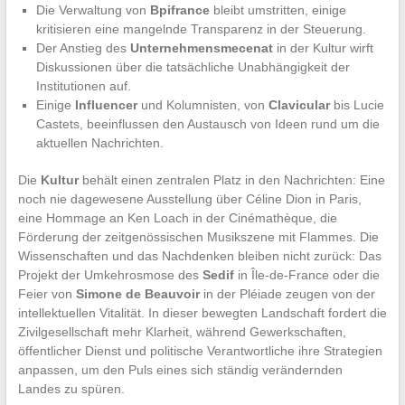
Die Verwaltung von
Bpifrance
bleibt umstritten, einige
kritisieren eine mangelnde Transparenz in der Steuerung.
Der Anstieg des
Unternehmensmecenat
in der Kultur wirft
Diskussionen über die tatsächliche Unabhängigkeit der
Institutionen auf.
Einige
Influencer
und Kolumnisten, von
Clavicular
bis Lucie
Castets, beeinflussen den Austausch von Ideen rund um die
aktuellen Nachrichten.
Die
Kultur
behält einen zentralen Platz in den Nachrichten: Eine
noch nie dagewesene Ausstellung über Céline Dion in Paris,
eine Hommage an Ken Loach in der Cinémathèque, die
Förderung der zeitgenössischen Musikszene mit Flammes. Die
Wissenschaften und das Nachdenken bleiben nicht zurück: Das
Projekt der Umkehrosmose des
Sedif
in Île-de-France oder die
Feier von
Simone de Beauvoir
in der Pléiade zeugen von der
intellektuellen Vitalität. In dieser bewegten Landschaft fordert die
Zivilgesellschaft mehr Klarheit, während Gewerkschaften,
öffentlicher Dienst und politische Verantwortliche ihre Strategien
anpassen, um den Puls eines sich ständig verändernden
Landes zu spüren.