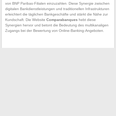
von BNP Paribas-Filialen einzuzahlen. Diese Synergie zwischen
digitalen Bankdienstleistungen und traditionellen Infrastrukturen
erleichtert die täglichen Bankgeschäfte und stärkt die Nähe zur
Kundschaft. Die Website
Comparabanques
hebt diese
Synergien hervor und betont die Bedeutung des multikanaligen
Zugangs bei der Bewertung von Online-Banking-Angeboten.
←
Entdecken Sie Ihre Lieblings-Dekorationssendungen im
Replay wieder
Liebesgeschichten im Kino: Von der Leidenschaft zur Realität
→
Suchen