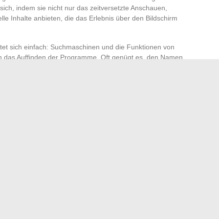
 sich, indem sie nicht nur das zeitversetzte Anschauen,
le Inhalte anbieten, die das Erlebnis über den Bildschirm
et sich einfach: Suchmaschinen und die Funktionen von
rn das Auffinden der Programme. Oft genügt es, den Namen
geben, um verschiedene verfügbare Optionen für das
on France’, ‘Valérie Damidot’, ‘Neue Sendung’ oder
lüsselwörtern, um Ihre Lieblingsdekorationsepisoden zu
on sozialen Netzwerken und Foren, die der Dekoration
nd oft voller Informationen über die neuesten Episoden,
eine wertvolle Quelle für Dekofans dar. Teilen Sie Ihre
e Lieblingssendungen aus und profitieren Sie von den
re eigenen Dekorationsprojekte zu bereichern.
und Fernsehbranche