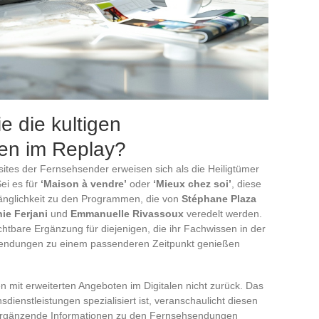
e die kultigen
en im Replay?
ites der Fernsehsender erweisen sich als die Heiligtümer
ei es für
‘Maison à vendre’
oder
‘Mieux chez soi’
, diese
änglichkeit zu den Programmen, die von
Stéphane Plaza
ie Ferjani
und
Emmanuelle Rivassoux
veredelt werden.
chtbare Ergänzung für diejenigen, die ihr Fachwissen in der
 Sendungen zu einem passenderen Zeitpunkt genießen
n mit erweiterten Angeboten im Digitalen nicht zurück. Das
sdienstleistungen spezialisiert ist, veranschaulicht diesen
d ergänzende Informationen zu den Fernsehsendungen