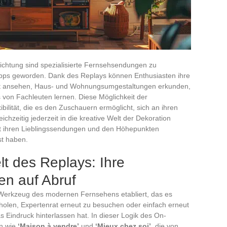
chtung sind spezialisierte Fernsehsendungen zu
tipps geworden. Dank des Replays können Enthusiasten ihre
ut ansehen, Haus- und Wohnungsumgestaltungen erkunden,
von Fachleuten lernen. Diese Möglichkeit der
ibilität, die es den Zuschauern ermöglicht, sich an ihren
chzeitig jederzeit in die kreative Welt der Dekoration
it ihren Lieblingssendungen und den Höhepunkten
st haben.
lt des Replays: Ihre
n auf Abruf
 Werkzeug des modernen Fernsehens etabliert, das es
olen, Expertenrat erneut zu besuchen oder einfach erneut
s Eindruck hinterlassen hat. In dieser Logik des On-
n wie
‘Maison à vendre’
und
‘Mieux chez soi’
, die von