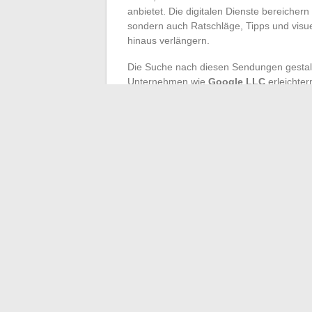
anbietet. Die digitalen Dienste bereichern
sondern auch Ratschläge, Tipps und visuel
hinaus verlängern.
Die Suche nach diesen Sendungen gestalt
Unternehmen wie
Google LLC
erleichte
der Sendung oder der Moderatoren einzu
Anschauen angeboten zu bekommen. ‘Mais
‘Aurélie Hemar’ werden zu effektiven Sch
finden.
Unterschätzen Sie nicht die Bedeutung v
gewidmet sind. Diese Diskussionsräume si
die im Replay verfügbar sind, und stellen 
Entdeckungen, tauschen Sie sich über Ihr
Erfahrungen anderer Enthusiasten, um Ih
←
Einflussreiche Partner in der Film- 