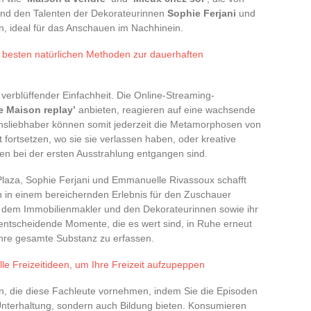
nd den Talenten der Dekorateurinnen
Sophie Ferjani
und
, ideal für das Anschauen im Nachhinein.
 besten natürlichen Methoden zur dauerhaften
 verblüffender Einfachheit. Die Online-Streaming-
 Maison replay’
anbieten, reagieren auf eine wachsende
ionsliebhaber können somit jederzeit die Metamorphosen von
fortsetzen, wo sie sie verlassen haben, oder kreative
en bei der ersten Ausstrahlung entgangen sind.
Plaza, Sophie Ferjani und Emmanuelle Rivassoux schafft
ch in einem bereichernden Erlebnis für den Zuschauer
en dem Immobilienmakler und den Dekorateurinnen sowie ihr
nd entscheidende Momente, die es wert sind, in Ruhe erneut
ihre gesamte Substanz zu erfassen.
lle Freizeitideen, um Ihre Freizeit aufzupeppen
n, die diese Fachleute vornehmen, indem Sie die Episoden
Unterhaltung, sondern auch Bildung bieten. Konsumieren