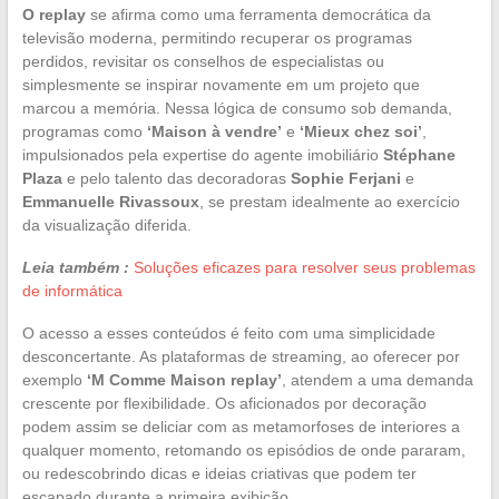
O replay
se afirma como uma ferramenta democrática da
televisão moderna, permitindo recuperar os programas
perdidos, revisitar os conselhos de especialistas ou
simplesmente se inspirar novamente em um projeto que
marcou a memória. Nessa lógica de consumo sob demanda,
programas como
‘Maison à vendre’
e
‘Mieux chez soi’
,
impulsionados pela expertise do agente imobiliário
Stéphane
Plaza
e pelo talento das decoradoras
Sophie Ferjani
e
Emmanuelle Rivassoux
, se prestam idealmente ao exercício
da visualização diferida.
Leia também :
Soluções eficazes para resolver seus problemas
de informática
O acesso a esses conteúdos é feito com uma simplicidade
desconcertante. As plataformas de streaming, ao oferecer por
exemplo
‘M Comme Maison replay’
, atendem a uma demanda
crescente por flexibilidade. Os aficionados por decoração
podem assim se deliciar com as metamorfoses de interiores a
qualquer momento, retomando os episódios de onde pararam,
ou redescobrindo dicas e ideias criativas que podem ter
escapado durante a primeira exibição.