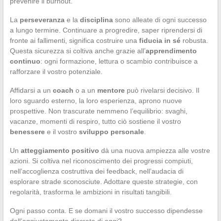
prevenire il burnout.
La
perseveranza
e la
disciplina
sono alleate di ogni successo
a lungo termine. Continuare a progredire, saper riprendersi di
fronte ai fallimenti, significa costruire una
fiducia in sé
robusta.
Questa sicurezza si coltiva anche grazie all’
apprendimento
continuo
: ogni formazione, lettura o scambio contribuisce a
rafforzare il vostro potenziale.
Affidarsi a un
coach
o a un
mentore
può rivelarsi decisivo. Il
loro sguardo esterno, la loro esperienza, aprono nuove
prospettive. Non trascurate nemmeno l’equilibrio: svaghi,
vacanze, momenti di respiro, tutto ciò sostiene il vostro
benessere
e il vostro
sviluppo personale
.
Un
atteggiamento positivo
dà una nuova ampiezza alle vostre
azioni. Si coltiva nel riconoscimento dei progressi compiuti,
nell’accoglienza costruttiva dei feedback, nell’audacia di
esplorare strade sconosciute. Adottare queste strategie, con
regolarità, trasforma le ambizioni in risultati tangibili.
Ogni passo conta. E se domani il vostro successo dipendesse