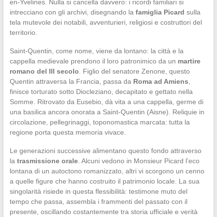
en-Yvelines. Nulla si cancella davvero: i ricordi familiari si
intrecciano con gli archivi, disegnando la
famiglia Picard
sulla
tela mutevole dei notabili, avventurieri, religiosi e costruttori del
territorio.
Saint-Quentin, come nome, viene da lontano: la città e la
cappella medievale prendono il loro patronimico da un
martire
romano del III secolo
. Figlio del senatore Zenone, questo
Quentin attraversa la Francia, passa da
Roma ad Amiens
,
finisce torturato sotto Diocleziano, decapitato e gettato nella
Somme. Ritrovato da Eusebio, dà vita a una cappella, germe di
una basilica ancora onorata a Saint-Quentin (Aisne). Reliquie in
circolazione, pellegrinaggi, toponomastica marcata: tutta la
regione porta questa memoria vivace.
Le generazioni successive alimentano questo fondo attraverso
la
trasmissione orale
. Alcuni vedono in Monsieur Picard l’eco
lontana di un autoctono romanizzato, altri vi scorgono un cenno
a quelle figure che hanno costruito il patrimonio locale. La sua
singolarità risiede in questa flessibilità: testimone muto del
tempo che passa, assembla i frammenti del passato con il
presente, oscillando costantemente tra storia ufficiale e verità