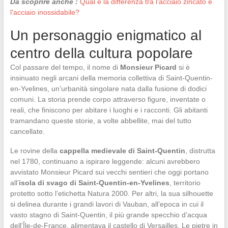
Da scoprire anche :
Qual è la differenza tra l'acciaio zincato e
l'acciaio inossidabile?
Un personaggio enigmatico al
centro della cultura popolare
Col passare del tempo, il nome di
Monsieur Picard
si è
insinuato negli arcani della memoria collettiva di Saint-Quentin-
en-Yvelines, un’urbanità singolare nata dalla fusione di dodici
comuni. La storia prende corpo attraverso figure, inventate o
reali, che finiscono per abitare i luoghi e i racconti. Gli abitanti
tramandano queste storie, a volte abbellite, mai del tutto
cancellate.
Le rovine della
cappella medievale di Saint-Quentin
, distrutta
nel 1780, continuano a ispirare leggende: alcuni avrebbero
avvistato Monsieur Picard sui vecchi sentieri che oggi portano
all’
isola di svago di Saint-Quentin-en-Yvelines
, territorio
protetto sotto l’etichetta Natura 2000. Per altri, la sua silhouette
si delinea durante i grandi lavori di Vauban, all’epoca in cui il
vasto stagno di Saint-Quentin, il più grande specchio d’acqua
dell’Île-de-France, alimentava il castello di Versailles. Le pietre in