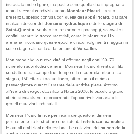
incrociato molte figure, ma poche sono quelle che impregnano
tanto i racconti condivisi quanto
Monsieur Picard
. La sua
presenza, spesso confusa con quella dell’
abbé Picard
, traspare
in alcuni dossier del
domaine hydraulique
o dello
stagno di
Saint-Quentin
. Vauban ha trasformato i paesaggi, sconvolto i
confini, mentre le tracce materiali, come le
pietre reali in
arenaria
, ricordano queste epoche di sconvolgimenti maggiori in
cui lo stagno alimentava le fontane di
Versailles
.
Man mano che la nuova città si afferma negli anni ’60-’70,
riunendo i suoi dodici
comuni
, Monsieur Picard diventa un filo
conduttore tra i campi di un tempo e la modernità urbana. Lo
stagno, 150 ettari di acqua libera, attira tanto il curioso
passeggiatore quanto l’amante delle antiche pietre. Attorno
all’
isola di svago
, classificata Natura 2000, le piccole e grandi
storie si incastrano, ripercorrendo l’epoca rivoluzionaria o le
grandi mutazioni industriali.
Monsieur Picard finisce per incarnare questo andirivieni
permanente tra le strutture ereditate dal
rete idraulica reale
e
le attuali ambizioni della regione. Le collezioni del
museo della