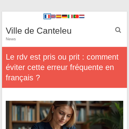
Ville de Canteleu
News
Le rdv est pris ou prit : comment
éviter cette erreur fréquente en
français ?