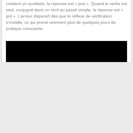
contient un auxiliaire, la réponse est « pris ». Quand le verbe est
seul, conjugué dans un récit au passé simple, la réponse est «
prit ». L’erreur disparaît dès que le réflexe de vérification
s’installe, ce qui prend rarement plus de quelques jours de
pratique consciente.