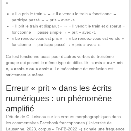
».
« Il a pris le train » → « Il a vendu le train » fonctionne →
participe passé → « pris » avec -s.
« Il prit le train et disparut » → « Il vendit le train et disparut »
fonctionne → passé simple → « prit » avec -t.
« Le rendez-vous est pris » → « Le rendez-vous est vendu »
fonctionne → participe passé → « pris » avec -s.
Ce test fonctionne aussi pour d’autres verbes du troisième
groupe qui posent le même type de difficulté :
« mis » ou « mit
», « assis » ou « assit »
. Le mécanisme de confusion est
strictement le même.
Erreur « prit » dans les écrits
numériques : un phénomène
amplifié
L’étude de C. Loiseau sur les erreurs morphographiques dans
les commentaires Facebook francophones (Université de
Lausanne, 2023, corpus « Fr-FB-2022 ») signale une fréquence