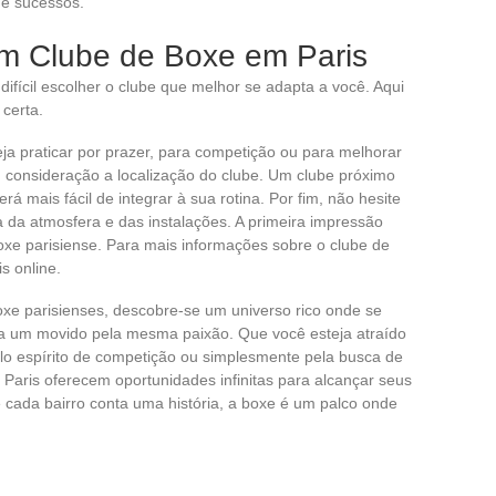
 e sucessos.
m Clube de Boxe em Paris
ifícil escolher o clube que melhor se adapta a você. Aqui
 certa.
eja praticar por prazer, para competição ou para melhorar
 consideração a localização do clube. Um clube próximo
rá mais fácil de integrar à sua rotina. Por fim, não hesite
ia da atmosfera e das instalações. A primeira impressão
oxe parisiense. Para mais informações sobre o clube de
s online.
oxe parisienses, descobre-se um universo rico onde se
da um movido pela mesma paixão. Que você esteja atraído
pelo espírito de competição ou simplesmente pela busca de
Paris oferecem oportunidades infinitas para alcançar seus
e cada bairro conta uma história, a boxe é um palco onde