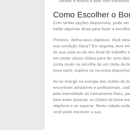
caráter e ensina a lidar com fracassos
Como Escolher o Bo
Com tantas opções disponíveis, pode ser d
estão algumas dicas para fazer a escolha
Primeiro, defina seus objetivos. Você des
sua condição física? Em seguida, leve em
de sua casa ou do seu local de trabalho se
em visitar vários clubes para ter uma ide
conta muito na escolha de um clube de b
boxe paris, explore os recursos disponívei
Ao se imergir na energia dos clubes de b
encontram amadores e profissionais, ca
pela intensidade do treinamento físico, 
bem-estar pessoal, os clubes de boxe em 
objetivos e se superar. Nesta cidade ond
você pode escrever a sua.