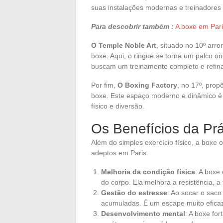
suas instalações modernas e treinadores 
Para descobrir também :
A boxe em Par
O Temple Noble Art
, situado no 10º arr
boxe. Aqui, o ringue se torna um palco on
buscam um treinamento completo e refin
Por fim,
O Boxing Factory
, no 17º, prop
boxe. Este espaço moderno e dinâmico é
físico e diversão.
Os Benefícios da Pr
Além do simples exercício físico, a boxe
adeptos em Paris.
Melhoria da condição física
: A boxe
do corpo. Ela melhora a resistência, a 
Gestão do estresse
: Ao socar o saco
acumuladas. É um escape muito eficaz
Desenvolvimento mental
: A boxe for