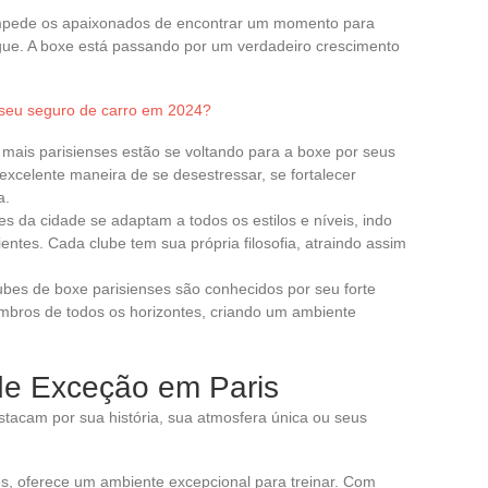
 impede os apaixonados de encontrar um momento para
ngue. A boxe está passando por um verdadeiro crescimento
 seu seguro de carro em 2024?
 mais parisienses estão se voltando para a boxe por seus
excelente maneira de se desestressar, se fortalecer
a.
es da cidade se adaptam a todos os estilos e níveis, indo
entes. Cada clube tem sua própria filosofia, atraindo assim
lubes de boxe parisienses são conhecidos por seu forte
embros de todos os horizontes, criando um ambiente
de Exceção em Paris
stacam por sua história, sua atmosfera única ou seus
es, oferece um ambiente excepcional para treinar. Com