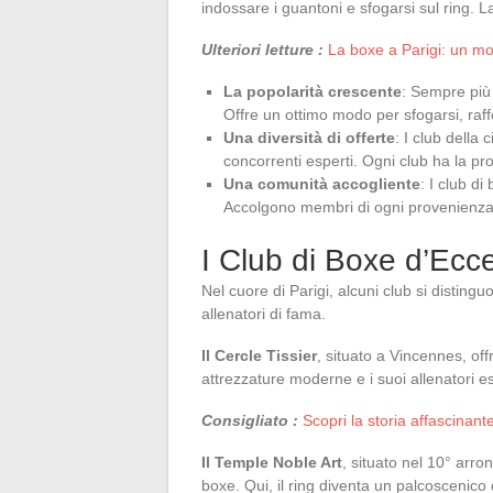
indossare i guantoni e sfogarsi sul ring. 
Ulteriori letture :
La boxe a Parigi: un m
La popolarità crescente
: Sempre più 
Offre un ottimo modo per sfogarsi, raffo
Una diversità di offerte
: I club della ci
concorrenti esperti. Ogni club ha la pro
Una comunità accogliente
: I club di
Accolgono membri di ogni provenienza,
I Club di Boxe d’Ecce
Nel cuore di Parigi, alcuni club si distingu
allenatori di fama.
Il Cercle Tissier
, situato a Vincennes, of
attrezzature moderne e i suoi allenatori esp
Consigliato :
Scopri la storia affascinant
Il Temple Noble Art
, situato nel 10° arro
boxe. Qui, il ring diventa un palcoscenico