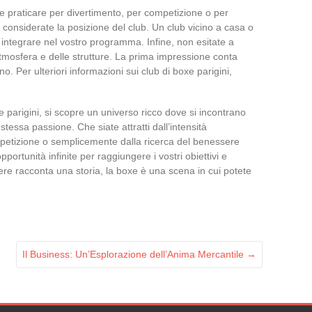
olete praticare per divertimento, per competizione o per
, considerate la posizione del club. Un club vicino a casa o
a integrare nel vostro programma. Infine, non esitate a
l’atmosfera e delle strutture. La prima impressione conta
no. Per ulteriori informazioni sui club di boxe parigini,
 parigini, si scopre un universo ricco dove si incontrano
 stessa passione. Che siate attratti dall’intensità
competizione o semplicemente dalla ricerca del benessere
pportunità infinite per raggiungere i vostri obiettivi e
iere racconta una storia, la boxe è una scena in cui potete
Il Business: Un’Esplorazione dell’Anima Mercantile
→