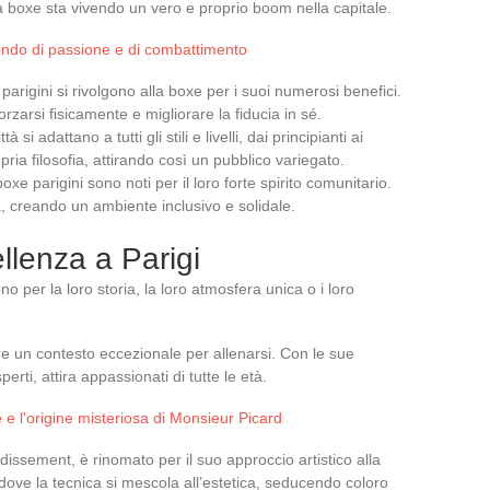
La boxe sta vivendo un vero e proprio boom nella capitale.
ondo di passione e di combattimento
parigini si rivolgono alla boxe per i suoi numerosi benefici.
rzarsi fisicamente e migliorare la fiducia in sé.
ttà si adattano a tutti gli stili e livelli, dai principianti ai
pria filosofia, attirando così un pubblico variegato.
 boxe parigini sono noti per il loro forte spirito comunitario.
 creando un ambiente inclusivo e solidale.
llenza a Parigi
ono per la loro storia, la loro atmosfera unica o i loro
fre un contesto eccezionale per allenarsi. Con le sue
erti, attira appassionati di tutte le età.
e e l'origine misteriosa di Monsieur Picard
ndissement, è rinomato per il suo approccio artistico alla
 dove la tecnica si mescola all’estetica, seducendo coloro