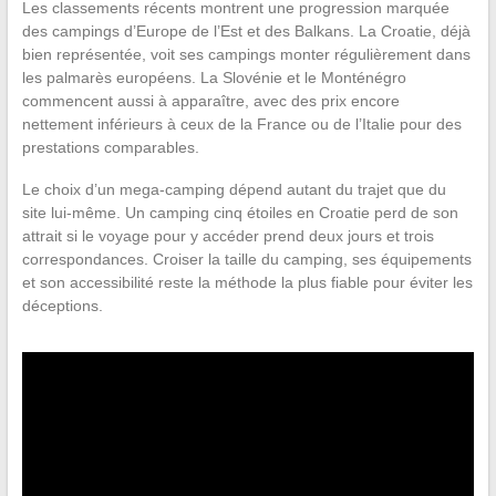
Les classements récents montrent une progression marquée
des campings d’Europe de l’Est et des Balkans. La Croatie, déjà
bien représentée, voit ses campings monter régulièrement dans
les palmarès européens. La Slovénie et le Monténégro
commencent aussi à apparaître, avec des prix encore
nettement inférieurs à ceux de la France ou de l’Italie pour des
prestations comparables.
Le choix d’un mega-camping dépend autant du trajet que du
site lui-même. Un camping cinq étoiles en Croatie perd de son
attrait si le voyage pour y accéder prend deux jours et trois
correspondances. Croiser la taille du camping, ses équipements
et son accessibilité reste la méthode la plus fiable pour éviter les
déceptions.