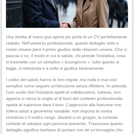
Una stretta di mano può aprire più porte di un CV perfettamente
redatto. Nell’universo professionale, questo dettaglio visto e
rivisto rimane però il primo giudice delle relazioni umane. Che ci
piaccia o no, il modo in cui si saluta, chi prende l’iniziativa, cosa
si trasmette con un semplice « buongiorno »: tutto questo si
legge, si interpreta e a volte si giudica severamente.
I codici del saluto hanno le loro regole, ma nulla è mai così
semplice come seguire un’istruzione senza riflettere. In azienda,
l’uso vuole che l’iniziativa spetti al collaboratore, tuttavia, non
appena si varca la soglia al di fuori del contesto professionale,
spetta al superiore dare il tono. L’approccio alla francese non
tollera saluti a geometria variabile: non importa la vostra
vicinanza o il vostro rango, davanti a un gruppo, la cortesia
richiede di salutare ogni persona presente. Trascurare questo
dettaglio significa rischiare di portare con sé un’immagine che