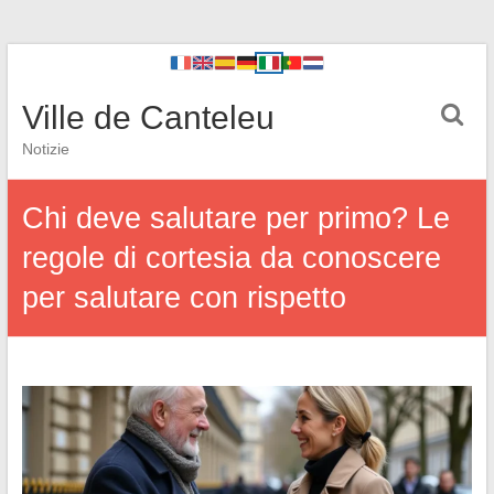
Ville de Canteleu
Notizie
Chi deve salutare per primo? Le
regole di cortesia da conoscere
per salutare con rispetto