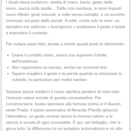
I rituali stessi evolvono: stretta di mano, bacio, gesto della
mano, pacca sulla spalla… Dalla crisi sanitaria, si sono imposti
nuovi riflessi: gesti misurati, a volte senza contatto, e un accento
rinnovato sul peso delle parole. A volte, conta solo la voce: un
semplice ma caloroso « buongiorno » sostituisce il gesto e basta
a impostare il contesto.
Per evitare passi falsi, tenete a mente questi punti di riferimento:
Osare il contatto visivo, senza mai superare il limite
dell’insistenza.
Non risparmiare un sorriso, anche nei momenti tesi.
Sapere scegliere il gesto o la parola quando la situazione lo
richiede, in particolare per motivi sanitari.
Salutare senza metterci il cuore significa perdere di vista tutto
l’enorme valore sociale di questa consuetudine. Per
convincersene, basta ripensare alla famosa scena in Il diavolo
veste Prada: il saluto automatico di Miranda Priestly ghiaccia
l’atmosfera, un gesto cortese senza la minima calore, e la
stanza si svuota di ogni convivialità. È qui, nel dettaglio, che si
gioca tutto: la differenza tra un semplice automatismo e un atto