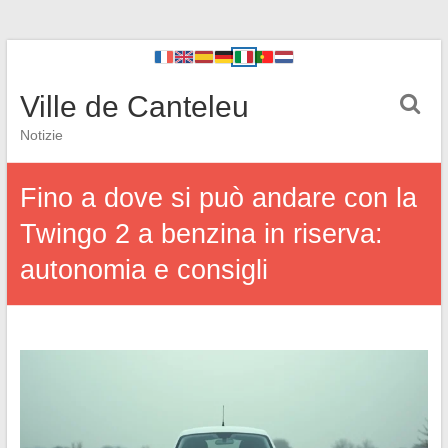
Ville de Canteleu
Notizie
Fino a dove si può andare con la
Twingo 2 a benzina in riserva:
autonomia e consigli