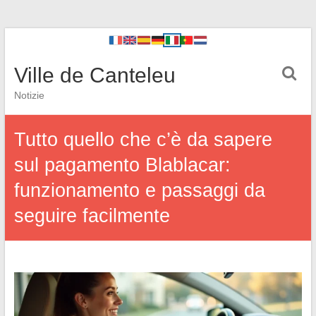
Ville de Canteleu
Notizie
Tutto quello che c’è da sapere
sul pagamento Blablacar:
funzionamento e passaggi da
seguire facilmente