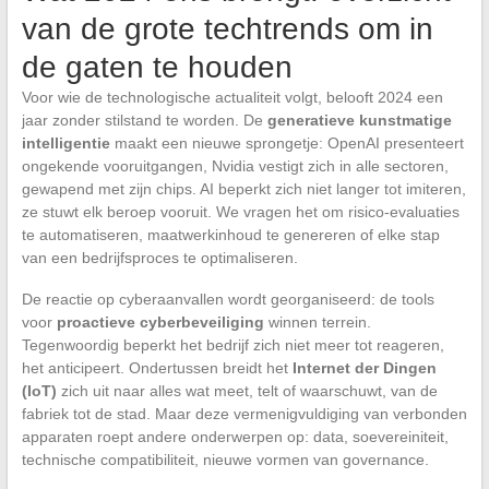
van de grote techtrends om in
de gaten te houden
Voor wie de technologische actualiteit volgt, belooft 2024 een
jaar zonder stilstand te worden. De
generatieve kunstmatige
intelligentie
maakt een nieuwe sprongetje: OpenAI presenteert
ongekende vooruitgangen, Nvidia vestigt zich in alle sectoren,
gewapend met zijn chips. AI beperkt zich niet langer tot imiteren,
ze stuwt elk beroep vooruit. We vragen het om risico-evaluaties
te automatiseren, maatwerkinhoud te genereren of elke stap
van een bedrijfsproces te optimaliseren.
De reactie op cyberaanvallen wordt georganiseerd: de tools
voor
proactieve cyberbeveiliging
winnen terrein.
Tegenwoordig beperkt het bedrijf zich niet meer tot reageren,
het anticipeert. Ondertussen breidt het
Internet der Dingen
(IoT)
zich uit naar alles wat meet, telt of waarschuwt, van de
fabriek tot de stad. Maar deze vermenigvuldiging van verbonden
apparaten roept andere onderwerpen op: data, soevereiniteit,
technische compatibiliteit, nieuwe vormen van governance.