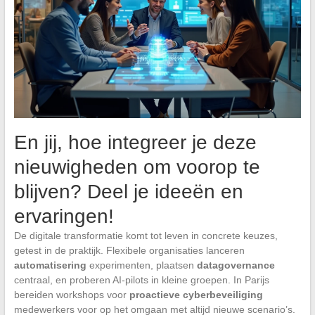
En jij, hoe integreer je deze
nieuwigheden om voorop te
blijven? Deel je ideeën en
ervaringen!
De digitale transformatie komt tot leven in concrete keuzes,
getest in de praktijk. Flexibele organisaties lanceren
automatisering
experimenten, plaatsen
datagovernance
centraal, en proberen AI-pilots in kleine groepen. In Parijs
bereiden workshops voor
proactieve cyberbeveiliging
medewerkers voor op het omgaan met altijd nieuwe scenario’s.