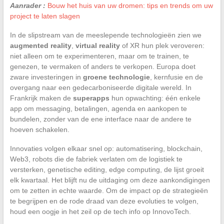
Aanrader :
Bouw het huis van uw dromen: tips en trends om uw
project te laten slagen
In de slipstream van de meeslepende technologieën zien we
augmented reality
,
virtual reality
of XR hun plek veroveren:
niet alleen om te experimenteren, maar om te trainen, te
genezen, te vermaken of anders te verkopen. Europa doet
zware investeringen in
groene technologie
, kernfusie en de
overgang naar een gedecarboniseerde digitale wereld. In
Frankrijk maken de
superapps
hun opwachting: één enkele
app om messaging, betalingen, agenda en aankopen te
bundelen, zonder van de ene interface naar de andere te
hoeven schakelen.
Innovaties volgen elkaar snel op: automatisering, blockchain,
Web3, robots die de fabriek verlaten om de logistiek te
versterken, genetische editing, edge computing, de lijst groeit
elk kwartaal. Het blijft nu de uitdaging om deze aankondigingen
om te zetten in echte waarde. Om de impact op de strategieën
te begrijpen en de rode draad van deze evoluties te volgen,
houd een oogje in het zeil op de tech info op InnovoTech.