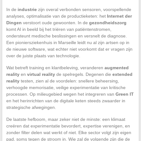
In de
industrie
zijn overal verbonden sensoren, voorspellende
analyses, optimalisatie van de productieketen: het
Internet der
Dingen
verstoort oude gewoonten. In de
gezondheidszorg
komt AI in beeld bij het triëren van patiëntenstromen,
ondersteunt medische beslissingen en versnelt de diagnose.
Een pioniersziekenhuis in Marseille leidt nu al zijn artsen op in
de nieuwe software, wat echter niet voorkomt dat er vragen zijn
over de juiste plaats van technologie.
Wat betreft training en klantbeleving, veranderen
augmented
reality
en
virtual reality
de spelregels. Degenen die
extended
reality
testen, zien al de voordelen: snellere beheersing,
verhoogde memorisatie, veilige experimentatie van kritische
processen. Op milieugebied wegen het integreren van
Green IT
en het herinrichten van de digitale keten steeds zwaarder in
strategische afwegingen.
De laatste hefboom, maar zeker niet de minste: een klimaat
creëren dat experimentatie bevordert, expertise verenigen, en
zonder filter delen wat werkt of niet. Elke sector volgt zijn eigen
pad, soms tegen de stroom in. Wie zal de volgende zijn die de