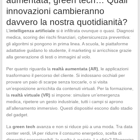
aumentata, green tech… Quali
innovazioni cambieranno
davvero la nostra quotidianità?
L’
intelligenza artificiale
si è infiltrata ovunque o quasi. Diagnosi
medica, scoring dei rischi finanziari, cybersicurezza preventiva:
gli algoritmi si pongono in prima linea. A scuola, le piattaforme
adattative guidano lo studente, il marketing si arricchisce grazie
alla generazione di testi o immagini al volo.
Per quanto riguarda la
realtà aumentata (AR)
, le applicazioni
trasformano il percorso del cliente. Si indossano occhiali per
provare un paio di scarpe senza toccarle, o si visita
un’esposizione arricchita da contenuti virtuali. Per la formazione,
la
realtà virtuale (VR)
si impone: simulare un’emergenza
medica, ripetere un gesto industriale, tutti i campi si aprono
all’allenamento immersivo. Questi dispositivi escono dallo stadio
del gadget.
La
green tech
avanza e non si riduce più a una moda. Tra data
center verdi, IA per ridurre il consumo energetico, scelta di
dispositivi ecosostenibili, la svolta è avviata. La sfida? Alleggerire