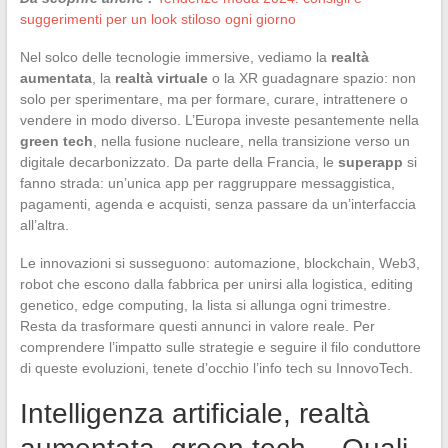
suggerimenti per un look stiloso ogni giorno
Nel solco delle tecnologie immersive, vediamo la
realtà
aumentata
, la
realtà virtuale
o la XR guadagnare spazio: non
solo per sperimentare, ma per formare, curare, intrattenere o
vendere in modo diverso. L’Europa investe pesantemente nella
green tech
, nella fusione nucleare, nella transizione verso un
digitale decarbonizzato. Da parte della Francia, le
superapp
si
fanno strada: un’unica app per raggruppare messaggistica,
pagamenti, agenda e acquisti, senza passare da un’interfaccia
all’altra.
Le innovazioni si susseguono: automazione, blockchain, Web3,
robot che escono dalla fabbrica per unirsi alla logistica, editing
genetico, edge computing, la lista si allunga ogni trimestre.
Resta da trasformare questi annunci in valore reale. Per
comprendere l’impatto sulle strategie e seguire il filo conduttore
di queste evoluzioni, tenete d’occhio l’info tech su InnovoTech.
Intelligenza artificiale, realtà