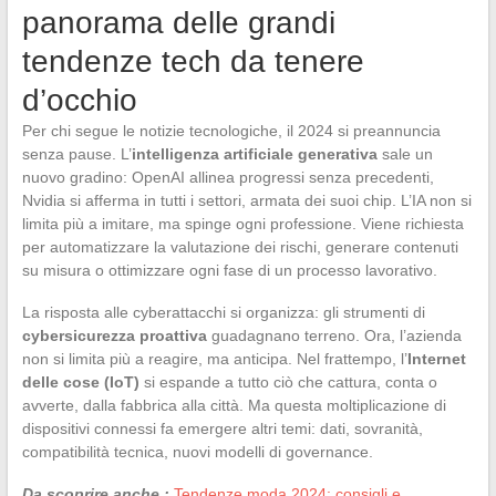
panorama delle grandi
tendenze tech da tenere
d’occhio
Per chi segue le notizie tecnologiche, il 2024 si preannuncia
senza pause. L’
intelligenza artificiale generativa
sale un
nuovo gradino: OpenAI allinea progressi senza precedenti,
Nvidia si afferma in tutti i settori, armata dei suoi chip. L’IA non si
limita più a imitare, ma spinge ogni professione. Viene richiesta
per automatizzare la valutazione dei rischi, generare contenuti
su misura o ottimizzare ogni fase di un processo lavorativo.
La risposta alle cyberattacchi si organizza: gli strumenti di
cybersicurezza proattiva
guadagnano terreno. Ora, l’azienda
non si limita più a reagire, ma anticipa. Nel frattempo, l’
Internet
delle cose (IoT)
si espande a tutto ciò che cattura, conta o
avverte, dalla fabbrica alla città. Ma questa moltiplicazione di
dispositivi connessi fa emergere altri temi: dati, sovranità,
compatibilità tecnica, nuovi modelli di governance.
Da scoprire anche :
Tendenze moda 2024: consigli e