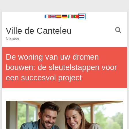
Ville de Canteleu
Nieuws
De woning van uw dromen
bouwen: de sleutelstappen voor
een succesvol project