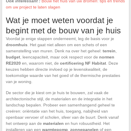
Ook interessant :
Bouw het huis van uw dromen: tips en trends
om uw project te laten slagen
Wat je moet weten voordat je
begint met de bouw van je huis
Voordat je enige stappen onderneemt, leg de basis voor je
droomhuis
. Het gaat niet alleen om een schets of een
samenstelling van muren. Denk na over het geheel:
terrein
,
budget
, leencapaciteit, maar ook respect voor de
normen
RE2020
en, waarom niet, de
certificering NF Habitat
. Deze
keuzes hebben directe invloed op je levenskwaliteit, de
toekomstige waarde van het goed of de thermische prestaties
van je woning.
De sector die je kiest om je huis te bouwen, zal vaak de
architectonische stijl, de materialen en de integratie in het
landschap bepalen. Probeer een samenhangend geheel te
creëren: oriëntatie van het huis, toegang, nabijheid van
openbaar vervoer of scholen, sfeer van de buurt. Denk vanaf
het ontwerp aan de
materialen
en hun robuustheid. Het
installeren van een
warmtepomp
,
zonnepanelen
of een