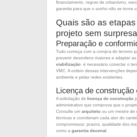
financiamento, regras de urbanismo, esc
garantia para que o sonho não se torne 
Quais são as etapas
projeto sem surpres
Preparação e conformid
Tudo começa com a compra do terreno 
prevenir desordens maiores e adaptar as
viabilização
: é necessário conectar o ter
VMC. A ordem dessas intervenções depen
ambiente e pelas redes existentes.
Licença de construção 
A solicitação de
licença de construção
j
administrativo que comprova que o projeto
Consulte um
arquiteto
ou um mestre de o
técnicas e coordenam cada ator do cante
compromissos: prazos, qualidade dos mat
como a
garantia decenal
.