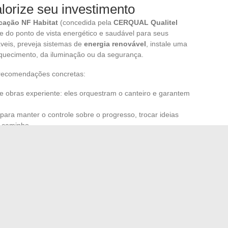
lorize seu investimento
icação NF Habitat
(concedida pela
CERQUAL Qualitel
nte do ponto de vista energético e saudável para seus
veis, preveja sistemas de
energia renovável
, instale uma
aquecimento, da iluminação ou da segurança.
 recomendações concretas:
 obras experiente: eles orquestram o canteiro e garantem
para manter o controle sobre o progresso, trocar ideias
o caminho.
interiores
: ele otimiza a disposição, valoriza os espaços e
jardim.
 de decisões, antecipação e exigência. Bem acompanhado,
ado, e a casa dos sonhos ganha forma, sólida e durável, à