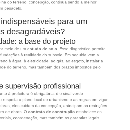
olha do terreno, concepção, continua sendo a melhor
um pesadelo.
 indispensáveis para um
as desagradáveis?
ade: a base do projeto
por meio de um
estudo de solo
. Esse diagnóstico permite
 fundações à realidade do subsolo. Em seguida vem a
reno à água, à eletricidade, ao gás, ao esgoto, instalar a
de do terreno, mas também dos prazos impostos pelo
e supervisão profissional
unto à prefeitura é obrigatória: é o sinal verde
 respeita o plano local de urbanismo e as regras em vigor.
bras; eles cuidam da concepção, antecipam as restrições
iro de obras. O
contrato de construção
estabelece os
eriais, coordenação, mas também as garantias legais