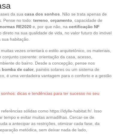
asa
 bases da sua
casa dos sonhos
. Não se trata apenas de
. Pense no todo:
terreno
,
orçamento
, capacidade de
normas RE2020
e, por que não, na
certificação NF
 direto na sua qualidade de vida, no valor futuro do imóvel
 sua habitação.
muitas vezes orientará o estilo arquitetônico, os materiais,
 conjunto coerente: orientação da casa, acesso,
ambiente do bairro. Desde a concepção, pense nos
a
bomba de calor
, painéis solares ou um sistema de
co, é uma verdadeira vantagem para o conforto e a gestão
 sonhos: dicas e tendências para ter sucesso no seu
eferências sólidas como https://idylle-habitat.fr/. Isso
ar tempo e evitar muitas armadilhas. Cercar-se de
juda a antecipar as restrições, otimizar cada fase, da
paração metódica, sem deixar nada de lado,