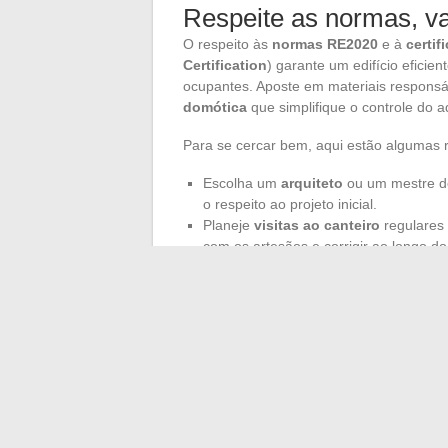
Respeite as normas, va
O respeito às
normas RE2020
e à
certif
Certification
) garante um edifício eficie
ocupantes. Aposte em materiais responsá
domótica
que simplifique o controle do 
Para se cercar bem, aqui estão algumas
Escolha um
arquiteto
ou um mestre de
o respeito ao projeto inicial.
Planeje
visitas ao canteiro
regulares 
com os artesãos e corrigir ao longo d
Considere contratar um
decorador de 
aprimora os acabamentos, da sala ao 
Construir sua casa é uma aventura feita
cada obstáculo se torna um desafio super
imagem de suas ambições.